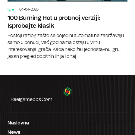
Igre
04-04-2026
100 Burning Hot u probnoj verziji:
Isprobajte klasik
Postoji razlog zašto se pojedini automati ne zadržavaju
samo u ponudi, već godinama ostaju u vrhu
interesovanja igrača. Kada neko želi jednostavnu igru,
jasan pregled dobitnih linija i onaj
Reelgamebbs.com
Naslovna
News