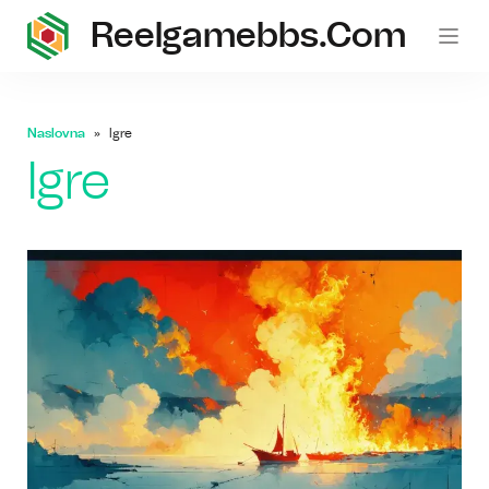
Reelgamebbs.com
Naslovna
Igre
Igre