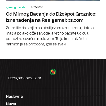
gaming trends
17-02-2026
Od Mirnog Bacanja do Džekpot Groznice:
Iznenađenja na Reelgamebbs.com
Zamislite da stojite na obali jezera u ranu zoru, dok se
magla polako diže sa vode, a vi tiho bacate udicu u
potrazi za savršenim ulovom. To je trenutak čiste
harmonije sa prirodom, gde se svaki
Reelgamebbs.com
Naslovna
News