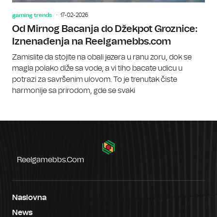
gaming trends
17-02-2026
Od Mirnog Bacanja do Džekpot Groznice:
Iznenađenja na Reelgamebbs.com
Zamislite da stojite na obali jezera u ranu zoru, dok se
magla polako diže sa vode, a vi tiho bacate udicu u
potrazi za savršenim ulovom. To je trenutak čiste
harmonije sa prirodom, gde se svaki
Reelgamebbs.com
Naslovna
News