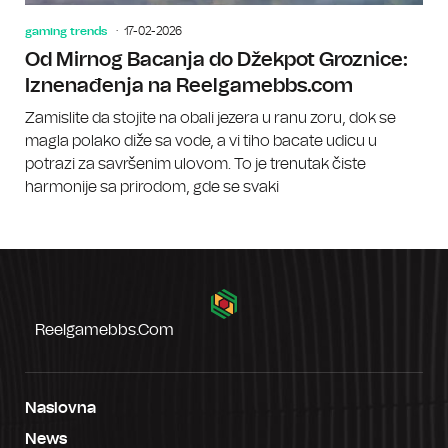
gaming trends
17-02-2026
Od Mirnog Bacanja do Džekpot Groznice:
Iznenađenja na Reelgamebbs.com
Zamislite da stojite na obali jezera u ranu zoru, dok se
magla polako diže sa vode, a vi tiho bacate udicu u
potrazi za savršenim ulovom. To je trenutak čiste
harmonije sa prirodom, gde se svaki
Reelgamebbs.com
Naslovna
News