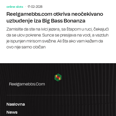
online slots
17-02-2026
Reelgamebbs.com otkriva neočekivano
uzbuđenje iza Big Bass Bonanza
Zamislite da ste na ivici jezera, sa štapom u ruci, čekajući
da se ulov pokrene. Sunce se presijava na vodi, a vazduh
je ispunjen mirisom svežine. Ali šta ako vam kažem da
ovo nije samo običan
Reelgamebbs.com
Naslovna
News