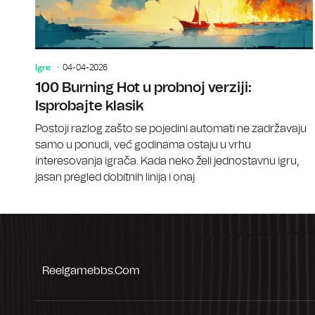
Igre
04-04-2026
100 Burning Hot u probnoj verziji:
Isprobajte klasik
Postoji razlog zašto se pojedini automati ne zadržavaju
samo u ponudi, već godinama ostaju u vrhu
interesovanja igrača. Kada neko želi jednostavnu igru,
jasan pregled dobitnih linija i onaj
Reelgamebbs.com