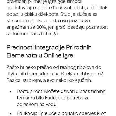
praktičan primer je igra gde simboli
predstavljaju različite freshwater fish, a dobitak
dolazi u obliku džekpota. Studija slučaja sa
korisnicima pokazuje da ovo povećava
angažman za 30%, jer igrači osećaju poznatost
sa temom bass fishinga.
Prednosti Integracije Prirodnih
Elemenata u Online Igre
Zašto bi neko prešao od realnog ribolova do
digitalnih iznenađenja na Reelgamebbs.com?
Razlozi su brojni, a evo nekoliko ključnih:
Dostupnost: Možete uživati u bass fishing
temama bilo kada, bez potrebe za
odlaskom na vodu.
Edukacija: Igre uče o aquatic species kroz