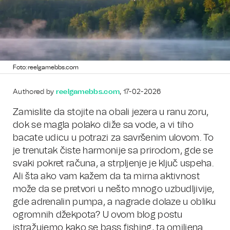
Foto: reelgamebbs.com
Authored by
reelgamebbs.com
, 17-02-2026
Zamislite da stojite na obali jezera u ranu zoru,
dok se magla polako diže sa vode, a vi tiho
bacate udicu u potrazi za savršenim ulovom. To
je trenutak čiste harmonije sa prirodom, gde se
svaki pokret računa, a strpljenje je ključ uspeha.
Ali šta ako vam kažem da ta mirna aktivnost
može da se pretvori u nešto mnogo uzbudljivije,
gde adrenalin pumpa, a nagrade dolaze u obliku
ogromnih džekpota? U ovom blog postu
istražujemo kako se bass fishing, ta omiljena