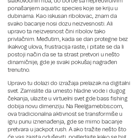
slatkovodnih riba, do borbe sa nepredvidivim
ponašanjem aquatic species koje se kriju u
dubinama. Kao iskusan ribolovac, znam da
svako bacanje nosi dozu neizvesnosti. Ali
upravo ta neizvesnost čini ribolov tako
privlačnim. Međutim, kada se dan protegne bez
ikakvog ulova, frustracija raste, i pitate se da li
postoji način da se ta strast pretvori u nešto
dinamičnije, gde je svaki pokušaj nagrađen
trenutno.
Upravo tu dolazi do izražaja prelazak na digitalni
svet. Zamislite da umesto hladne vode i dugog
čekanja, ulazite u virtuelni svet gde bass fishing
dobija novu dimenziju. Na Reelgamebbs.com,
ova tradicionalna aktivnost se transformiše u
igru punu iznenađenja, gde se mirno bacanje
pretvara u jackpot rush. A ako tražite nešto što
će vas zaista oduševiti, pogledajte kako se big