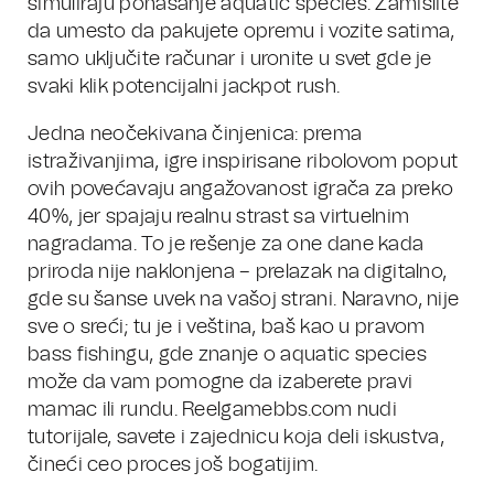
simuliraju ponašanje aquatic species. Zamislite
da umesto da pakujete opremu i vozite satima,
samo uključite računar i uronite u svet gde je
svaki klik potencijalni jackpot rush.
Jedna neočekivana činjenica: prema
istraživanjima, igre inspirisane ribolovom poput
ovih povećavaju angažovanost igrača za preko
40%, jer spajaju realnu strast sa virtuelnim
nagradama. To je rešenje za one dane kada
priroda nije naklonjena – prelazak na digitalno,
gde su šanse uvek na vašoj strani. Naravno, nije
sve o sreći; tu je i veština, baš kao u pravom
bass fishingu, gde znanje o aquatic species
može da vam pomogne da izaberete pravi
mamac ili rundu. Reelgamebbs.com nudi
tutorijale, savete i zajednicu koja deli iskustva,
čineći ceo proces još bogatijim.