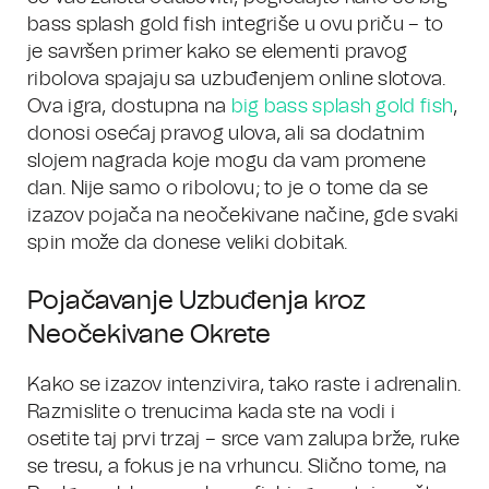
bass splash gold fish integriše u ovu priču – to
je savršen primer kako se elementi pravog
ribolova spajaju sa uzbuđenjem online slotova.
Ova igra, dostupna na
big bass splash gold fish
,
donosi osećaj pravog ulova, ali sa dodatnim
slojem nagrada koje mogu da vam promene
dan. Nije samo o ribolovu; to je o tome da se
izazov pojača na neočekivane načine, gde svaki
spin može da donese veliki dobitak.
Pojačavanje Uzbuđenja kroz
Neočekivane Okrete
Kako se izazov intenzivira, tako raste i adrenalin.
Razmislite o trenucima kada ste na vodi i
osetite taj prvi trzaj – srce vam zalupa brže, ruke
se tresu, a fokus je na vrhuncu. Slično tome, na