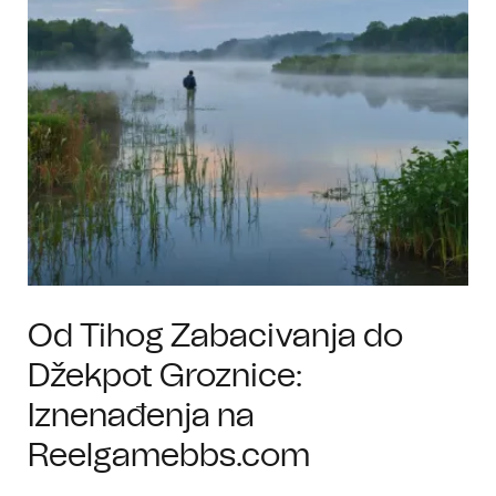
Od Tihog Zabacivanja do
Džekpot Groznice:
Iznenađenja na
Reelgamebbs.com