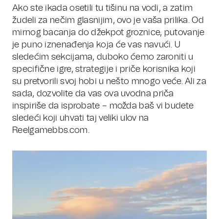
Ako ste ikada osetili tu tišinu na vodi, a zatim
žudeli za nečim glasnijim, ovo je vaša prilika. Od
mirnog bacanja do džekpot groznice, putovanje
je puno iznenađenja koja će vas navući. U
sledećim sekcijama, duboko ćemo zaroniti u
specifične igre, strategije i priče korisnika koji
su pretvorili svoj hobi u nešto mnogo veće. Ali za
sada, dozvolite da vas ova uvodna priča
inspiriše da isprobate – možda baš vi budete
sledeći koji uhvati taj veliki ulov na
Reelgamebbs.com.