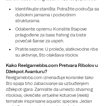
Identifikujte staništa: Potražite područja sa
dubokim jamama i podvodnim
strukturama.
Odaberite opremu: Koristite štapove
prilagođene za bass fishing da biste
povećali šanse za uspeh.
Pratite sezone: U proleće, slatkovodne ribe
su aktivnije, što olakšava ribolov.
Kako Reelgamebbs.com Pretvara Ribolov u
Džekpot Avanturu?
Reelgamebbs.com iznenađuje korisnike tako
što spaja tiho zabacivanje sa uzbuđenjem
džekpot igara. Zamislite da umesto stvarnog
ribolova, okrećete virtuelne koturove (reels)
tematski inspirisane aquatic species. Jedan