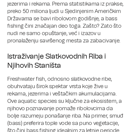
jezerima i rekama. Prema statistikama iz prakse,
preko 50 miliona ljudi u Sjedinjenim Američkim
Državama se bavi ribolovom godišnje, a bass
fishing čini značajan deo toga. Zašto? Zato što
nudi ne samo opuštanje, već i izazov u
pronalaženju savršenog mesta za zabacivanje.
Istraživanje Slatkovodnih Riba i
Njihovih Staništa
Freshwater fish, odnosno slatkovodne ribe,
obuhvataju širok spektar vrsta koje žive u
rekama, jezerima i veštačkim akumulacijama.
Ove aquatic species su ključne za ekosistem, a
njihovo poznavanje pomaže ribolovcima da
bolje razumeju ponašanje riba. Na primer, smuđ
(bass) preferira tople vode sa puno vegetacije,
što čini bass fishing idealnim za letnje periode.