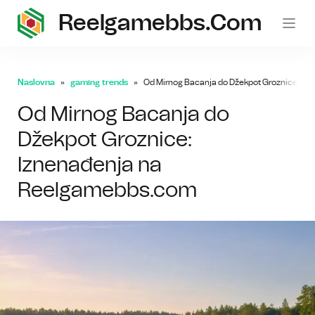
Reelgamebbs.com
Naslovna
gaming trends
Od Mirnog Bacanja do Džekpot Groznice: I
Od Mirnog Bacanja do
Džekpot Groznice:
Iznenađenja na
Reelgamebbs.com