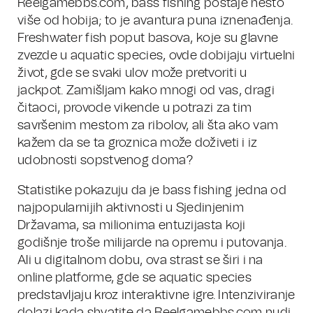
Reelgamebbs.com, bass fishing postaje nešto
više od hobija; to je avantura puna iznenađenja.
Freshwater fish poput basova, koje su glavne
zvezde u aquatic species, ovde dobijaju virtuelni
život, gde se svaki ulov može pretvoriti u
jackpot. Zamišljam kako mnogi od vas, dragi
čitaoci, provode vikende u potrazi za tim
savršenim mestom za ribolov, ali šta ako vam
kažem da se ta groznica može doživeti i iz
udobnosti sopstvenog doma?
Statistike pokazuju da je bass fishing jedna od
najpopularnijih aktivnosti u Sjedinjenim
Državama, sa milionima entuzijasta koji
godišnje troše milijarde na opremu i putovanja.
Ali u digitalnom dobu, ova strast se širi i na
online platforme, gde se aquatic species
predstavljaju kroz interaktivne igre. Intenziviranje