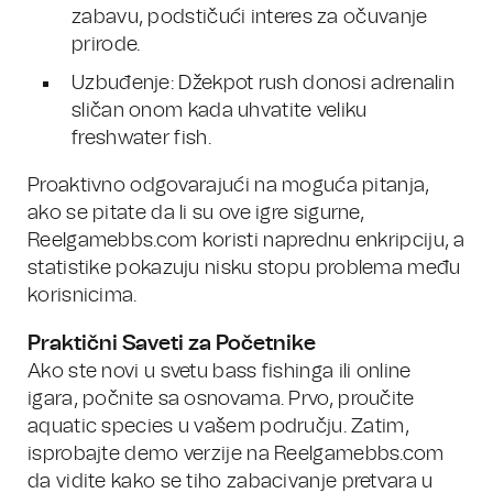
zabavu, podstičući interes za očuvanje
prirode.
Uzbuđenje: Džekpot rush donosi adrenalin
sličan onom kada uhvatite veliku
freshwater fish.
Proaktivno odgovarajući na moguća pitanja,
ako se pitate da li su ove igre sigurne,
Reelgamebbs.com koristi naprednu enkripciju, a
statistike pokazuju nisku stopu problema među
korisnicima.
Praktični Saveti za Početnike
Ako ste novi u svetu bass fishinga ili online
igara, počnite sa osnovama. Prvo, proučite
aquatic species u vašem području. Zatim,
isprobajte demo verzije na Reelgamebbs.com
da vidite kako se tiho zabacivanje pretvara u