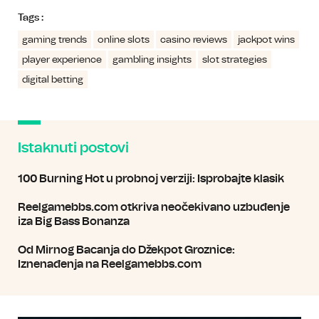
Tags :
gaming trends
online slots
casino reviews
jackpot wins
player experience
gambling insights
slot strategies
digital betting
Istaknuti postovi
100 Burning Hot u probnoj verziji: Isprobajte klasik
Reelgamebbs.com otkriva neočekivano uzbuđenje
iza Big Bass Bonanza
Od Mirnog Bacanja do Džekpot Groznice:
Iznenađenja na Reelgamebbs.com