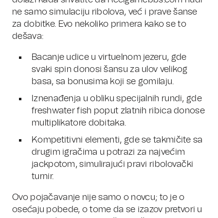
dolazi kada shvatite da Reelgamebbs.com nudi
ne samo simulaciju ribolova, već i prave šanse
za dobitke. Evo nekoliko primera kako se to
dešava:
Bacanje udice u virtuelnom jezeru, gde
svaki spin donosi šansu za ulov velikog
basa, sa bonusima koji se gomilaju.
Iznenađenja u obliku specijalnih rundi, gde
freshwater fish poput zlatnih ribica donose
multiplikatore dobitaka.
Kompetitivni elementi, gde se takmičite sa
drugim igračima u potrazi za najvećim
jackpotom, simulirajući pravi ribolovački
turnir.
Ovo pojačavanje nije samo o novcu; to je o
osećaju pobede, o tome da se izazov pretvori u