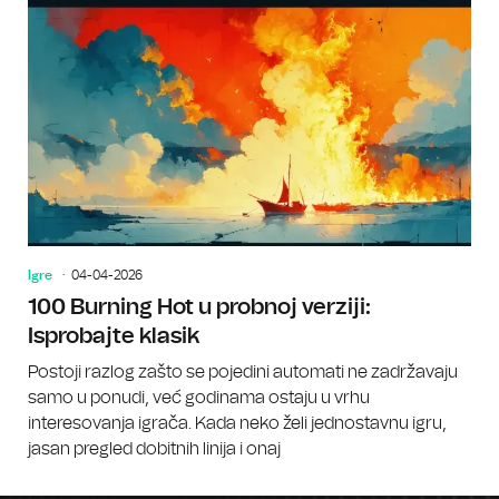
Igre
04-04-2026
100 Burning Hot u probnoj verziji:
Isprobajte klasik
Postoji razlog zašto se pojedini automati ne zadržavaju
samo u ponudi, već godinama ostaju u vrhu
interesovanja igrača. Kada neko želi jednostavnu igru,
jasan pregled dobitnih linija i onaj