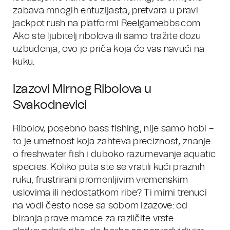
zabava mnogih entuzijasta, pretvara u pravi
jackpot rush na platformi Reelgamebbs.com.
Ako ste ljubitelj ribolova ili samo tražite dozu
uzbuđenja, ovo je priča koja će vas navući na
kuku.
Izazovi Mirnog Ribolova u
Svakodnevici
Ribolov, posebno bass fishing, nije samo hobi –
to je umetnost koja zahteva preciznost, znanje
o freshwater fish i duboko razumevanje aquatic
species. Koliko puta ste se vratili kući praznih
ruku, frustrirani promenljivim vremenskim
uslovima ili nedostatkom ribe? Ti mirni trenuci
na vodi često nose sa sobom izazove: od
biranja prave mamce za različite vrste