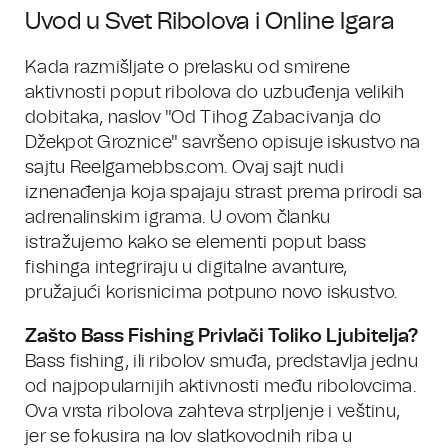
Uvod u Svet Ribolova i Online Igara
Kada razmišljate o prelasku od smirene
aktivnosti poput ribolova do uzbuđenja velikih
dobitaka, naslov "Od Tihog Zabacivanja do
Džekpot Groznice" savršeno opisuje iskustvo na
sajtu Reelgamebbs.com. Ovaj sajt nudi
iznenađenja koja spajaju strast prema prirodi sa
adrenalinskim igrama. U ovom članku
istražujemo kako se elementi poput bass
fishinga integriraju u digitalne avanture,
pružajući korisnicima potpuno novo iskustvo.
Zašto Bass Fishing Privlači Toliko Ljubitelja?
Bass fishing, ili ribolov smuđa, predstavlja jednu
od najpopularnijih aktivnosti među ribolovcima.
Ova vrsta ribolova zahteva strpljenje i veštinu,
jer se fokusira na lov slatkovodnih riba u