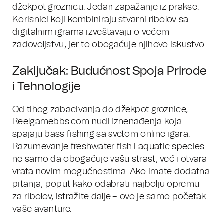
džekpot groznicu. Jedan zapažanje iz prakse:
Korisnici koji kombiniraju stvarni ribolov sa
digitalnim igrama izveštavaju o većem
zadovoljstvu, jer to obogaćuje njihovo iskustvo.
Zaključak: Budućnost Spoja Prirode
i Tehnologije
Od tihog zabacivanja do džekpot groznice,
Reelgamebbs.com nudi iznenađenja koja
spajaju bass fishing sa svetom online igara.
Razumevanje freshwater fish i aquatic species
ne samo da obogaćuje vašu strast, već i otvara
vrata novim mogućnostima. Ako imate dodatna
pitanja, poput kako odabrati najbolju opremu
za ribolov, istražite dalje – ovo je samo početak
vaše avanture.