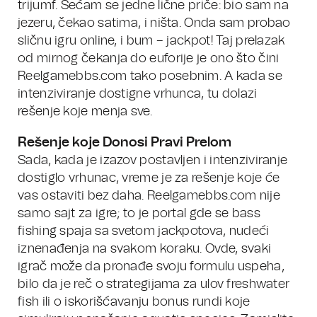
trijumf. Sećam se jedne lične priče: bio sam na
jezeru, čekao satima, i ništa. Onda sam probao
sličnu igru online, i bum – jackpot! Taj prelazak
od mirnog čekanja do euforije je ono što čini
Reelgamebbs.com tako posebnim. A kada se
intenziviranje dostigne vrhunca, tu dolazi
rešenje koje menja sve.
Rešenje koje Donosi Pravi Prelom
Sada, kada je izazov postavljen i intenziviranje
dostiglo vrhunac, vreme je za rešenje koje će
vas ostaviti bez daha. Reelgamebbs.com nije
samo sajt za igre; to je portal gde se bass
fishing spaja sa svetom jackpotova, nudeći
iznenađenja na svakom koraku. Ovde, svaki
igrač može da pronađe svoju formulu uspeha,
bilo da je reč o strategijama za ulov freshwater
fish ili o iskorišćavanju bonus rundi koje