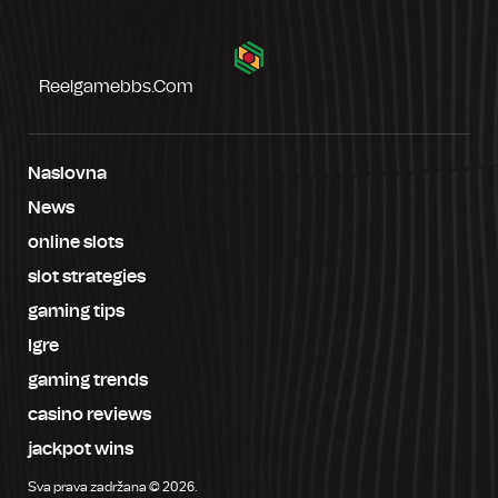
Reelgamebbs.com
Naslovna
News
online slots
slot strategies
gaming tips
Igre
gaming trends
casino reviews
jackpot wins
Sva prava zadržana © 2026.