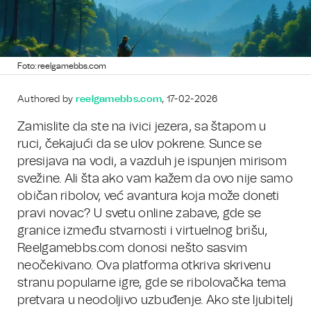
Foto: reelgamebbs.com
Authored by
reelgamebbs.com
, 17-02-2026
Zamislite da ste na ivici jezera, sa štapom u
ruci, čekajući da se ulov pokrene. Sunce se
presijava na vodi, a vazduh je ispunjen mirisom
svežine. Ali šta ako vam kažem da ovo nije samo
običan ribolov, već avantura koja može doneti
pravi novac? U svetu online zabave, gde se
granice između stvarnosti i virtuelnog brišu,
Reelgamebbs.com donosi nešto sasvim
neočekivano. Ova platforma otkriva skrivenu
stranu popularne igre, gde se ribolovačka tema
pretvara u neodoljivo uzbuđenje. Ako ste ljubitelj