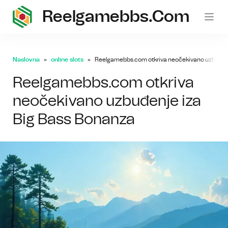
Reelgamebbs.com
Naslovna
online slots
Reelgamebbs.com otkriva neočekivano uzbuđenj
Reelgamebbs.com otkriva
neočekivano uzbuđenje iza
Big Bass Bonanza