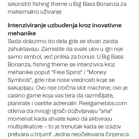
iskoristiti fishing theme u Big Bass Bonanza za
maksimalno uživanje.
Intenziviranje uzbuđenja kroz inovativne
mehanike
Sada dolazimo do dela gde se stvari zaista
zahuktavaju. Zamislite da svaki ulov u igri nije
samo simbol, već prilika za bonus. U Big Bass
Bonanza, fishing theme se intenzivira kroz
mehanike poput "Free Spins" i "Money
Symbols", gde ribe nose vrednosti koje se
sakupljaju. Ovo nije obična slot machine; ovo je
casino game koja vas tera da razmišljate,
planirate i osetite adrenalin. Reelgamebbs.com
otkriva da mnogi igrači doživljavaju "aha"
momenat kada shvate kako da aktiviraju
multiplikatore – to je trenutak kada se izazov
pretvara u trijumf. Jedna neočekivana činjenica: