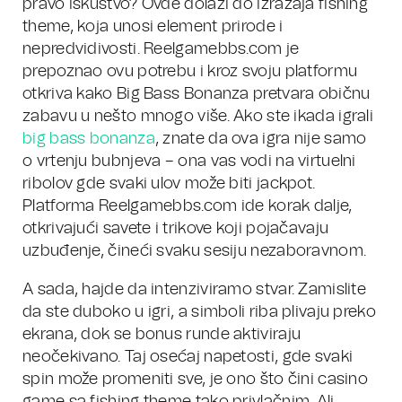
pravo iskustvo? Ovde dolazi do izražaja fishing
theme, koja unosi element prirode i
nepredvidivosti. Reelgamebbs.com je
prepoznao ovu potrebu i kroz svoju platformu
otkriva kako Big Bass Bonanza pretvara običnu
zabavu u nešto mnogo više. Ako ste ikada igrali
big bass bonanza
, znate da ova igra nije samo
o vrtenju bubnjeva – ona vas vodi na virtuelni
ribolov gde svaki ulov može biti jackpot.
Platforma Reelgamebbs.com ide korak dalje,
otkrivajući savete i trikove koji pojačavaju
uzbuđenje, čineći svaku sesiju nezaboravnom.
A sada, hajde da intenziviramo stvar. Zamislite
da ste duboko u igri, a simboli riba plivaju preko
ekrana, dok se bonus runde aktiviraju
neočekivano. Taj osećaj napetosti, gde svaki
spin može promeniti sve, je ono što čini casino